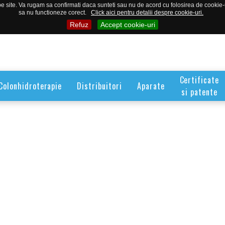
 site. Va rugam sa confirmati daca sunteti sau nu de acord cu folosirea de cookie-uri
sa nu functioneze corect.
Click aici pentru detalii despre cookie-uri.
Refuz
Accept cookie-uri
Certificate
Colonhidroterapie
Distribuitori
Aparate
si patente