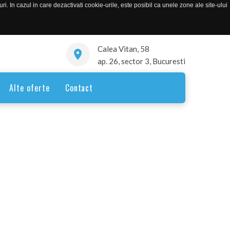
. In cazul in care dezactivati cookie-urile, este posibil ca unele zone ale site-ului
Calea Vitan, 58
ap. 26, sector 3, Bucuresti
Alte oferte
Contact