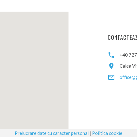
CONTACTEA
+40 727
Calea Vit
office@g
Prelucrare date cu caracter personal
|
Politica cookie