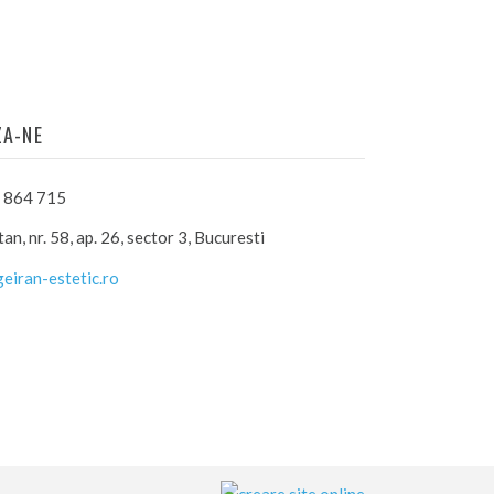
ZA-NE
 864 715
an, nr. 58, ap. 26, sector 3, Bucuresti
eiran-estetic.ro