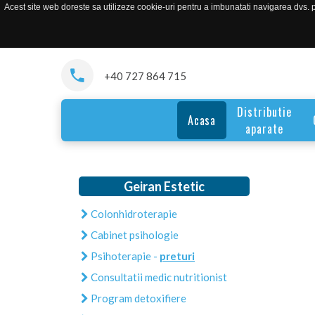
Acest site web doreste sa utilizeze cookie-uri pentru a imbunatati navigarea dvs. pe
+40 727 864 715
Distributie
Acasa
aparate
Geiran Estetic
Colonhidroterapie
Cabinet psihologie
Psihoterapie -
preturi
Consultatii medic nutritionist
Program detoxifiere