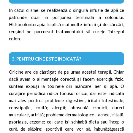
În cazul clismei se realizează o singură infuzie de apă ce
pătrunde doar în porțiunea terminală a colonului.
Hidrocolonterapia implică mai multe infuzii și descărcări,
reușind pe parcursul tratamentului să curețe întregul
colon.
3. PENTRU CINE ESTE INDICATĂ?
Oricine are de câștigat de pe urma acestei terapii. Chiar
dacă avem o alimentație corectă și facem exercițiu fizic,
suntem expuși la toxinele din mâncare, aer și apă. O
curățare periodică ridică tonusul oricui, dar este indicată
mai ales pentru: probleme digestive, iritații intestinale,
constipație, colită; alergii; oboseală cronică, dureri
musculare, artrită; probleme dermatologice - acnee, iritații,
psoriazis, eczeme; cei care își schimbă dieta sau încep o
cură de slăbire; sportivii care vor să îmbunătățească