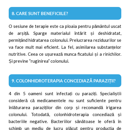
8. CARE SUNT BENEFICIILE?
O sesiune de terapie este ca ploaia pentru pământul uscat
de arșiță. Sparge materialul întărit și deshidratat,
permițând hidratarea colonului. Prelucrarea reziduurilor se
va face mult mai eficient. La fel, asimilarea substanțelor
nutritive. Ceea ce ușurează munca ficatului și a rinichilor.
Și previne “ruginirea” colonului.
9. COLONHIDROTERAPIA CONCEDIAZĂ PARAZIȚII?
4 din 5 oameni sunt infectați cu paraziți. Specialiștii
consideră că medicamentele nu sunt suficiente pentru
înlăturarea paraziților din corp și recomandă irigarea
colonului. Totodată, colonhidroterapia concediază și
bacteriile negative. Bacteriilor sănătoase le oferă în
schimb un mediu de lucru plăcut pentru producția de