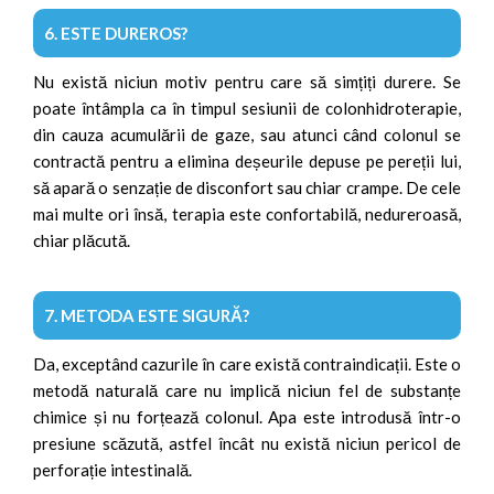
6. ESTE DUREROS?
Nu există niciun motiv pentru care să simțiți durere. Se
poate întâmpla ca în timpul sesiunii de colonhidroterapie,
din cauza acumulării de gaze, sau atunci când colonul se
contractă pentru a elimina deșeurile depuse pe pereții lui,
să apară o senzație de disconfort sau chiar crampe. De cele
mai multe ori însă, terapia este confortabilă, nedureroasă,
chiar plăcută.
7. METODA ESTE SIGURĂ?
Da, exceptând cazurile în care există contraindicații. Este o
metodă naturală care nu implică niciun fel de substanțe
chimice și nu forțează colonul. Apa este introdusă într-o
presiune scăzută, astfel încât nu există niciun pericol de
perforație intestinală.