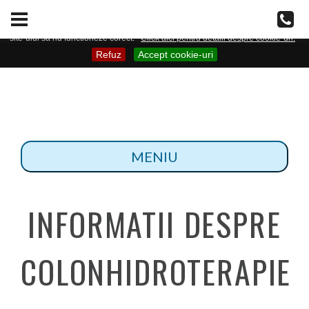
Acest site web doreste sa utilizeze cookie-uri pentru a imbunatati navigarea dvs.
pe site. Va rugam sa confirmati daca sunteti sau nu de acord cu folosirea de
cookie-uri. In cazul in care dezactivati cookie-urile, este posibil ca unele zone ale
site-ului sa nu functioneze corect.
Click aici pentru detalii despre cookie-uri.
Refuz
Accept cookie-uri
INFORMATII DESPRE
COLONHIDROTERAPIE