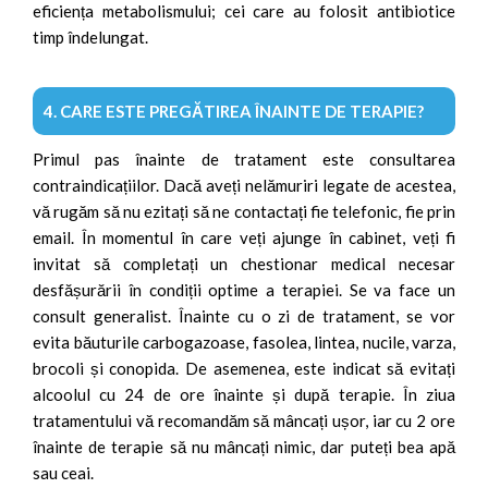
eficiența metabolismului; cei care au folosit antibiotice
timp îndelungat.
4. CARE ESTE PREGĂTIREA ÎNAINTE DE TERAPIE?
Primul pas înainte de tratament este consultarea
contraindicațiilor. Dacă aveți nelămuriri legate de acestea,
vă rugăm să nu ezitați să ne contactați fie telefonic, fie prin
email. În momentul în care veți ajunge în cabinet, veți fi
invitat să completați un chestionar medical necesar
desfășurării în condiții optime a terapiei. Se va face un
consult generalist. Înainte cu o zi de tratament, se vor
evita băuturile carbogazoase, fasolea, lintea, nucile, varza,
brocoli și conopida. De asemenea, este indicat să evitați
alcoolul cu 24 de ore înainte și după terapie. În ziua
tratamentului vă recomandăm să mâncați ușor, iar cu 2 ore
înainte de terapie să nu mâncați nimic, dar puteți bea apă
sau ceai.