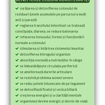
curățarea și detoxifierea colonului de
reziduuri (unele acumulate pe parcursul a mulți
ani) și paraziți
reglarea tranzitului intestinal: se tratează
constipația, diareea, se reduce balonarea
refacerea tonusului, formei și funcționării
normale a colonului
stimularea și întărirea sistemului imunitar
detoxifierea întregului organism
absorbția normală a nutrienților în sânge
se îmbunătățește circulația periferică
se ameliorează durerile articulare
se rezolvă problema acneei severe
se reduc petele întunecate de pe tegument
se detoxifiază ficatul și vezica biliară
creșterea energiei și a clarității mentale
organismul devine energic și dornic de viață