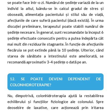
se poate face într-o zi. Numărul de ședințe variază de la un
individ la altul, luându-se în calcul gradul de stres și
oboseală, alimentația pacientului și stilul său de viață,
afecțiunile de care suferă pacientul (dacă există). În urma
discuției preliminare, terapeutul poate stabili numărul de
ședințe necesare. În general, sunt recomandate la început 6
ședințe efectuate consecutiv pentru a putea îndepărta cât
mai mult din reziduurile stagnante. În funcție de afecțiunile
fiecăruia se pot extinde până la 10 ședințe. Ulterior, când
starea de sănătate a intestinului este ameliorată, se
recomandă aproximativ 3-4 ședințe o dată pe an.
12. SE POATE DEVENI DEPENDENT DE
COLONHIDROTERAPIE?
Nu, dimpotrivă, colonhidroterapia ajută la restabilirea
echilibrului și funcțiilor fiziologice ale colonului. Spre
deosebire de laxative, care acționează prin iritarea