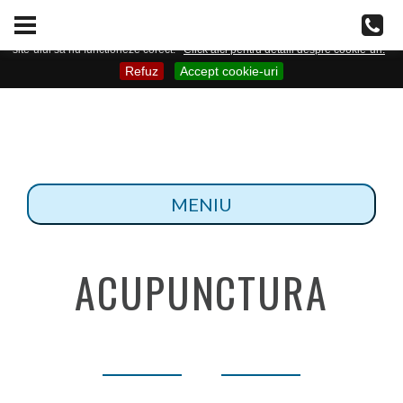
Acest site web doreste sa utilizeze cookie-uri pentru a imbunatati navigarea dvs.
pe site. Va rugam sa confirmati daca sunteti sau nu de acord cu folosirea de
cookie-uri. In cazul in care dezactivati cookie-urile, este posibil ca unele zone ale
site-ului sa nu functioneze corect.
Click aici pentru detalii despre cookie-uri.
Refuz
Accept cookie-uri
ACUPUNCTURA